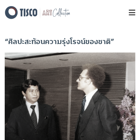
“ศิลปะสะท้อนความรุ่งโรจน์ของชาติ”