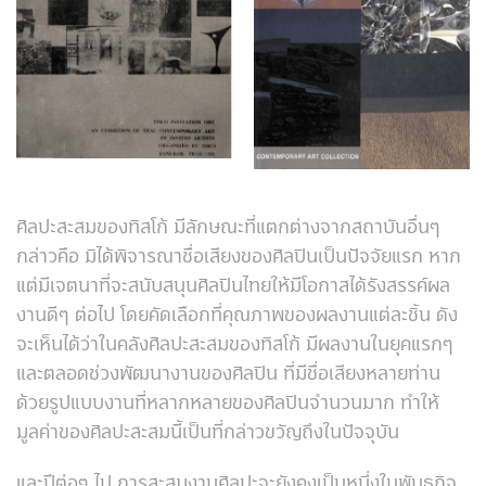
ศิลปะสะสมของทิสโก้ มีลักษณะที่แตกต่างจากสถาบันอื่นๆ
กล่าวคือ มิได้พิจารณาชื่อเสียงของศิลปินเป็นปัจจัยแรก หาก
แต่มีเจตนาที่จะสนับสนุนศิลปินไทยให้มีโอกาสได้รังสรรค์ผล
งานดีๆ ต่อไป โดยคัดเลือกที่คุณภาพของผลงานแต่ละชิ้น ดัง
จะเห็นได้ว่าในคลังศิลปะสะสมของทิสโก้ มีผลงานในยุคแรกๆ
และตลอดช่วงพัฒนางานของศิลปิน ที่มีชื่อเสียงหลายท่าน
ด้วยรูปแบบงานที่หลากหลายของศิลปินจำนวนมาก ทำให้
มูลค่าของศิลปะสะสมนี้เป็นที่กล่าวขวัญถึงในปัจจุบัน
และปีต่อๆ ไป การสะสมงานศิลปะจะยังคงเป็นหนึ่งในพันธกิจ