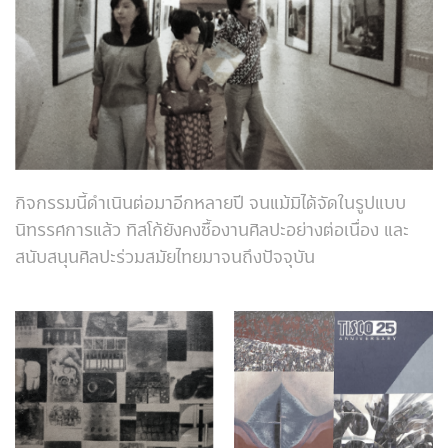
กิจกรรมนี้ดำเนินต่อมาอีกหลายปี จนแม้มิได้จัดในรูปแบบ
นิทรรศการแล้ว ทิสโก้ยังคงซื้องานศิลปะอย่างต่อเนื่อง และ
สนับสนุนศิลปะร่วมสมัยไทยมาจนถึงปัจจุบัน