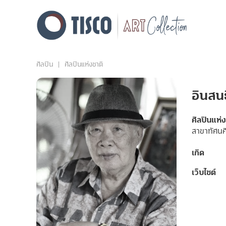
ศิลปิน
ศิลปินแห่งชาติ
อินสนธ
ศิลปินแห่
สาขาทัศนศ
เกิด
เว็บไซต์