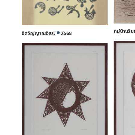
หมู่บ้านริ
จิตวิญญาณอิสระ
2568