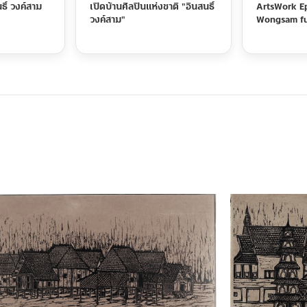
ธิ์ วงค์สาม
เปิดบ้านศิลปินแห่งชาติ "อินสนธิ์
ArtsWork E
วงค์สาม"
Wongsam fu