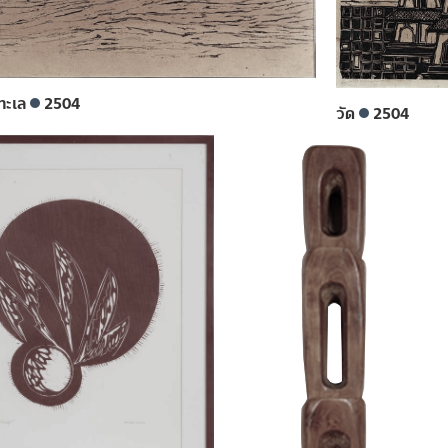
มทะเล
2504
วัด
2504