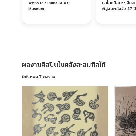
Website : Rama IX Art
แลโลกศิลปะ : อินสน
Museum
พิสูจน์พลังวัย 87 ปี
ผลงานศิลปินในคลังสะสมทิสโก้
มีทั้งหมด 7 ผลงาน