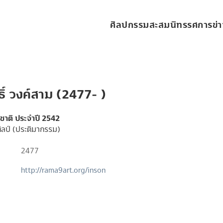
ศิลปกรรมสะสม
นิทรรศการ
ข่
ิ์ วงค์สาม (2477- )
งชาติ ประจำปี 2542
ิลป์ (ประติมากรรม)
2477
http://rama9art.org/inson