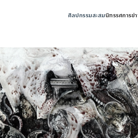
ศิลปกรรมสะสม
นิทรรศการ
ข่