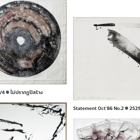
1/4
ไม่ปรากฏปีสร้าง
Statement Oct'86 No.2
252