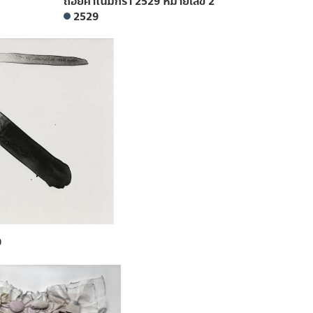
ถ้อยคำในมกรา 2529 หมายเลข 2
2529
9