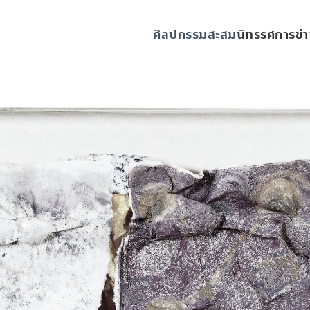
ศิลปกรรมสะสม
นิทรรศการ
ข่